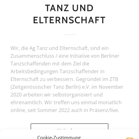
TANZ UND
ELTERNSCHAFT
Wir, die Ag Tanz und Elternschaft, sind ein
Zusammenschluss / eine Initiative von Berliner
Tanzschaffenden mit dem Ziel die
Arbeitsbedingungen Tanzschaffender in
Elternschaft zu verbessern. Gegründet im ZTB
(Zeitgenössischer Tanz Berlin) e.V. im November
2020 arbeiten wir selbstorganisiert und
ehrenamtlich. Wir treffen uns einmal monatlich
online, seit Sommer 2022 auch in Präsenz/live.
Weiterlesen
Cookie-Zustimmung