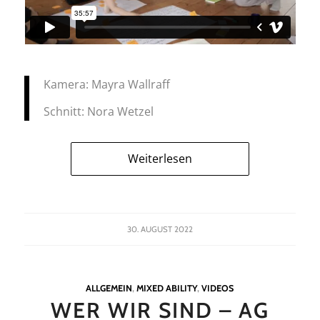
Kamera: Mayra Wallraff
Schnitt: Nora Wetzel
Weiterlesen
30. AUGUST 2022
ALLGEMEIN
,
MIXED ABILITY
,
VIDEOS
WER WIR SIND – AG