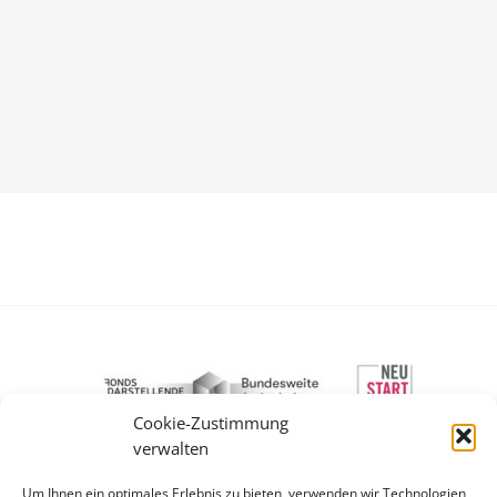
Cookie-Zustimmung
verwalten
Gefördert vom Fonds Darstellende Künste aus
Um Ihnen ein optimales Erlebnis zu bieten, verwenden wir Technologien