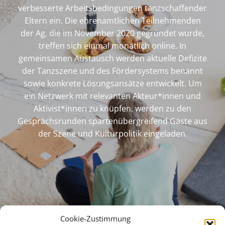
verbesserte Arbeitsbedingungen tanzschaffender
Eltern ein. Die ehrenamtlichen Teilnehmenden
der Ag, die im November 2020 gegründet wurde,
treffen sich einmal monatlich online. In
gemeinsamen Austausch werden aktuelle Defizite
der Tanzszene und des Fördersystems benannt
sowie konkrete Lösungsansätze entwickelt. Um
ein Netzwerk mit relevanten Akteur*innen und
Aktivist*innen zu knüpfen, werden zu den
Gesprächsrunden spartenübergreifend Gäste aus
der Szene und Kulturpolitik eingeladen.
Cookie-Zustimmung
Kontaktiere Uns