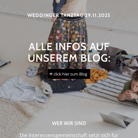
WEDDINGER TANZTAG 29.11.2025
ALLE INFOS AUF
UNSEREM BLOG:
click hier zum Blog
*
*
*
WER WIR SIND
Die Interessensgemeinschaft setzt sich für