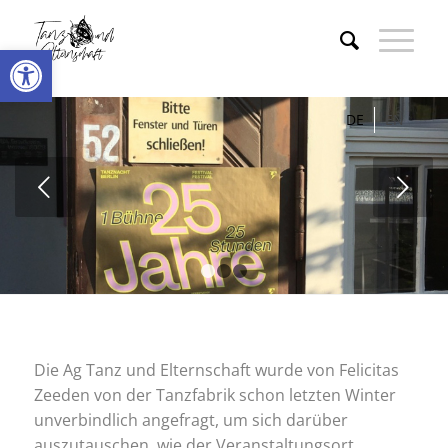
Werkzeugleiste öffnen
DE
EN
Weiter
1
2
3
Die Ag Tanz und Elternschaft wurde von Felicitas
Zeeden von der Tanzfabrik schon letzten Winter
unverbindlich angefragt, um sich darüber
auszutauschen, wie der Veranstaltungsort